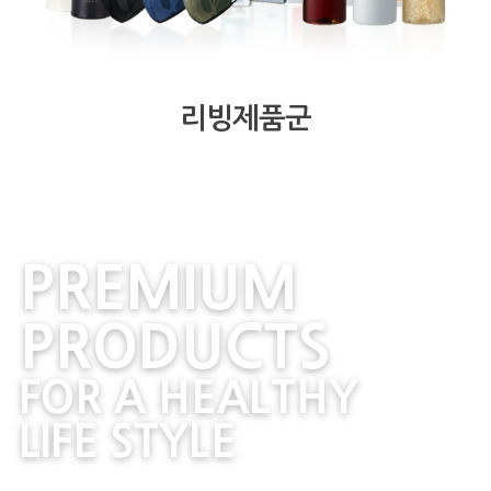
리빙제품군
PREMIUM
PRODUCTS
FOR A HEALTHY
LIFE STYLE